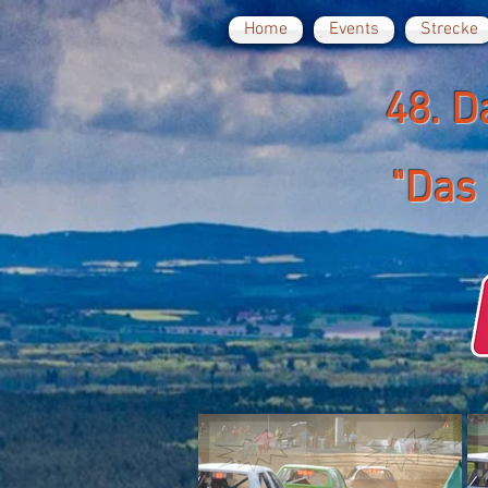
Home
Events
Strecke
48. D
"Das