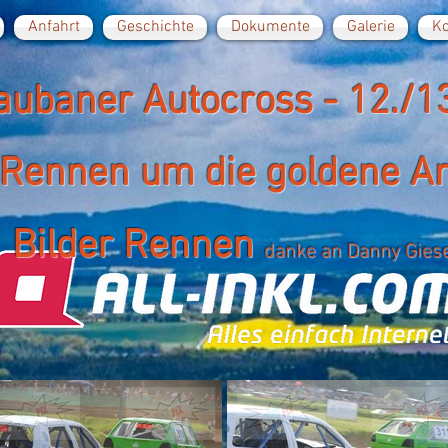
Anfahrt
Geschichte
Dokumente
Galerie
Ko
aubaner Autocross - 12./1
 Rennen um die goldene A
Bilder Rennen
danke an Danny Gies