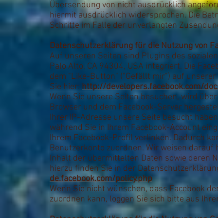
Übersendung von nicht ausdrücklich angefor
hiermit ausdrücklich widersprochen. Die Betr
Schritte im Falle der unverlangten Zusendun
Datenschutzerklärung für die Nutzung von F
Auf unseren Seiten sind Plugins des soziale
Palo Alto, CA 94304, USA integriert. Die Fa
dem "Like-Button" ("Gefällt mir") auf unserer
Sie hier:
http://developers.facebook.com/doc
Wenn Sie unsere Seiten besuchen, wird über 
Browser und dem Facebook-Server hergestellt
Ihrer IP-Adresse unsere Seite besucht haben
während Sie in Ihrem Facebook-Account eingel
Ihrem Facebook-Profil verlinken. Dadurch k
Benutzerkonto zuordnen. Wir weisen darauf h
Inhalt der übermittelten Daten sowie deren 
hierzu finden Sie in der Datenschutzerkläru
de.facebook.com/policy.php
Wenn Sie nicht wünschen, dass Facebook de
zuordnen kann, loggen Sie sich bitte aus Ih