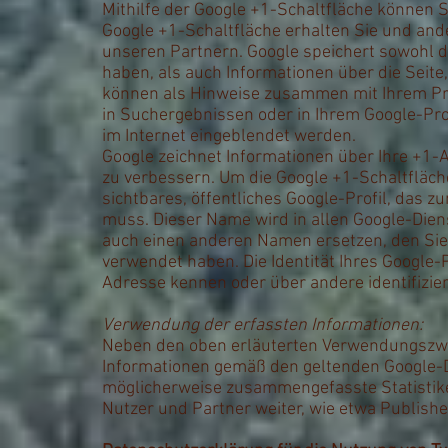
Mithilfe der Google +1-Schaltfläche können S
Google +1-Schaltfläche erhalten Sie und ande
unseren Partnern. Google speichert sowohl di
haben, als auch Informationen über die Seite
können als Hinweise zusammen mit Ihrem Pro
in Suchergebnissen oder in Ihrem Google-Pro
im Internet eingeblendet werden.
Google zeichnet Informationen über Ihre +1-A
zu verbessern. Um die Google +1-Schaltfläch
sichtbares, öffentliches Google-Profil, das 
muss. Dieser Name wird in allen Google-Die
auch einen anderen Namen ersetzen, den Sie 
verwendet haben. Die Identität Ihres Google-
Adresse kennen oder über andere identifizie
Verwendung der erfassten Informationen:
Neben den oben erläuterten Verwendungszwe
Informationen gemäß den geltenden Google-D
möglicherweise zusammengefasste Statistiken
Nutzer und Partner weiter, wie etwa Publish