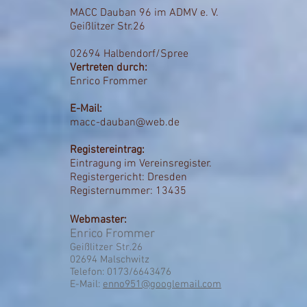
MACC Dauban 96 im ADMV e. V.
Geißlitzer Str.26
02694 Halbendorf/Spree
Vertreten durch:
Enrico Frommer
E-Mail:
macc-dauban@web.de
Registereintrag:
Eintragung im Vereinsregister.
Registergericht: Dresden
Registernummer: 13435
Webmaster:
Enrico Frommer
Geißlitzer Str.26
02694 Malschwitz
Telefon: 0173/6643476
E-Mail:
enno951@googlemail.com