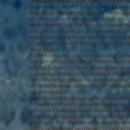
Datenschutzerklärung für die Nutzung von Go
Diese Website benutzt Google Analytics, eine
Analytics verwendet sog. "Cookies", Textdate
eine Analyse der Benutzung der Website durc
Informationen über Ihre Benutzung dieser We
den USA übertragen und dort gespeichert. Im
Webseite wird Ihre IP-Adresse von Google je
Union oder in anderen Vertragsstaaten des
zuvor gekürzt.
Nur in Ausnahmefällen wird die volle IP-Adr
und dort gekürzt. Im Auftrag des Betreibers 
um Ihre Nutzung der Website auszuwerten, u
zusammenzustellen und um weitere mit der 
Dienstleistungen gegenüber dem Websitebetr
von Ihrem Browser übermittelte IP-Adresse w
zusammengeführt.
Sie können die Speicherung der Cookies durc
Software verhindern; wir weisen Sie jedoch da
sämtliche Funktionen dieser Website vollum
hinaus die Erfassung der durch das Cookie 
Daten (inkl. Ihrer IP-Adresse) an Google sow
indem sie das unter dem folgenden Link verf