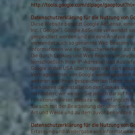
http://tools.google.com/dlpage/gaoptout?hl
Datenschutzerklärung für die Nutzung von G
Diese Website benutzt Google AdSense, eine
Inc. ("Google"). Google AdSense verwendet sog
gespeichert werden und die eine Analyse de
verwendet auch so genannte Web Beacons (u
Informationen wie der Besucherverkehr auf 
Die durch Cookies und Web Beacons erzeugte
(einschließlich Ihrer IP-Adresse) und Ausli
Google in den USA übertragen und dort gespe
Vertragspartner von Google weiter gegeben w
anderen von Ihnen gespeicherten Daten zu
Sie können die Installation der Cookies durc
verhindern; wir weisen Sie jedoch darauf hin,
Funktionen dieser Website voll umfänglich n
Sie sich mit der Bearbeitung der über Sie e
Art und Weise und zu dem zuvor benannten 
Datenschutzerklärung für die Nutzung von G
Erfassung und Weitergabe von Informationen