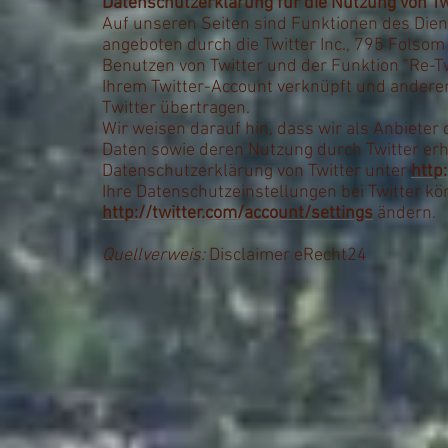
Datenschutzerklärung für die Nutzung von Tw
Auf unseren Seiten sind Funktionen des Die
angeboten durch die Twitter Inc., 795 Folsom
Benutzen von Twitter und der Funktion "Re-
Ihrem Twitter-Account verknüpft und andere
Twitter übertragen.
Wir weisen darauf hin, dass wir als Anbieter
Daten sowie deren Nutzung durch Twitter erha
Datenschutzerklärung von Twitter unter
http
Ihre Datenschutzeinstellungen bei Twitter kö
http://twitter.com/account/settings
ändern.
Quellverweis:
Disclaimer eRecht24