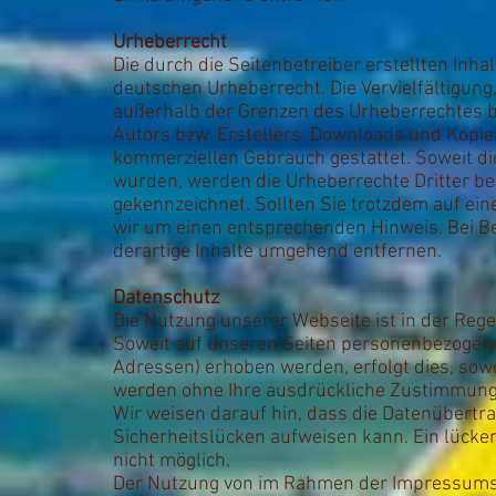
Urheberrecht
Die durch die Seitenbetreiber erstellten Inh
deutschen Urheberrecht. Die Vervielfältigung
außerhalb der Grenzen des Urheberrechtes b
Autors bzw. Erstellers. Downloads und Kopien 
kommerziellen Gebrauch gestattet. Soweit die 
wurden, werden die Urheberrechte Dritter bea
gekennzeichnet. Sollten Sie trotzdem auf ei
wir um einen entsprechenden Hinweis. Bei 
derartige Inhalte umgehend entfernen.
Datenschutz
Die Nutzung unserer Webseite ist in der Re
Soweit auf unseren Seiten personenbezogene
Adressen) erhoben werden, erfolgt dies, sowei
werden ohne Ihre ausdrückliche Zustimmung 
Wir weisen darauf hin, dass die Datenübertra
Sicherheitslücken aufweisen kann. Ein lücken
nicht möglich.
Der Nutzung von im Rahmen der Impressumspf